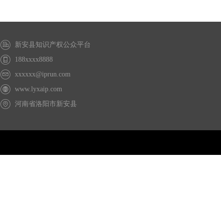
新安县知识产权公众平台
188xxxx8888
xxxxxx@iprun.com
www.lyxaip.com
河南省洛阳市新安县