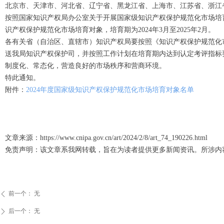
北京市、天津市、河北省、辽宁省、黑龙江省、上海市、江苏省、浙江
按照国家知识产权局办公室关于开展国家级知识产权保护规范化市场培育
识产权保护规范化市场培育对象，培育期为2024年3月至2025年2月。
各有关省（自治区、直辖市）知识产权局要按照《知识产权保护规范化市
送我局知识产权保护司，并按照工作计划在培育期内达到认定考评指标
制度化、常态化，营造良好的市场秩序和营商环境。
特此通知。
附件：
2024年度国家级知识产权保护规范化市场培育对象名单
文章来源：https://www.cnipa.gov.cn/art/2024/2/8/art_74_190226.html
免责声明：该文章系我网转载，旨在为读者提供更多新闻资讯。所涉内
前一个：
无
ꄴ
后一个：
无
ꄲ