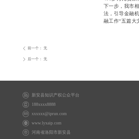
下一步，我市
法，引导金融机
融工作“五篇大
前一个：
无
ꄴ
后一个：
无
ꄲ
新安县知识产权公众平台
188xxxx8888
xxxxxx@iprun.com
www.lyxaip.com
河南省洛阳市新安县