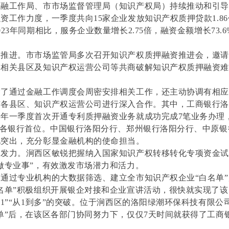
金融工作局、市市场监督管理局（知识产权局）持续推动和引
资工作力度，一季度共向15家企业发放知识产权质押贷款1.8
23年同期相比，服务企业数量增长2.75倍，融资金额增长73.
合推进。市市场监管局多次召开知识产权质押融资推进会，邀请
、相关县区及知识产权运营公司等共商破解知识产权质押融资
除了通过金融工作调度会周密安排相关工作，还主动协调有相
与各县区、知识产权运营公司进行深入合作。其中，工商银行
年一季度首次开通专利质押融资业务就成功完成7笔业务办理
居各银行首位。中国银行洛阳分行、郑州银行洛阳分行、中原
现突出，充分彰显金融机构的使命担当。
向发力。涧西区敏锐把握纳入国家知识产权转移转化专项资金
做专业事”，有效激发市场潜力和活力。
通过专业机构的大数据筛选、建立全市知识产权企业“白名单
名单”积极组织开展银企对接和企业宣讲活动，很快就实现了
到1”“从1到多”的突破。位于涧西区的洛阳绿潮环保科技有限公
单”后，在该区各部门协同努力下，仅仅7天时间就获得了工商
。