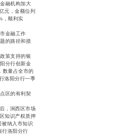
导金融机构加大
6亿元，金额位列
6%，顺利实
市金融工作
难题的路径和措
应政策支持的银
洛阳分行创新金
，数量占全市的
银行洛阳分行一季
试点区的有利契
”后，涧西区市场
该区知识产权质押
司被纳入市知识
银行洛阳分行