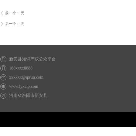
前一个：
无
ꄴ
后一个：
无
ꄲ
新安县知识产权公众平台
188xxxx8888
xxxxxx@iprun.com
www.lyxaip.com
河南省洛阳市新安县